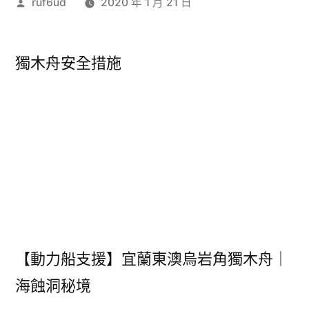
作
ruf6ud
2020 年 1 月 21 日
者:
獨木舟安全措施
【動力船支援】宜蘭東澳烏岩角獨木舟｜
海蝕洞秘境