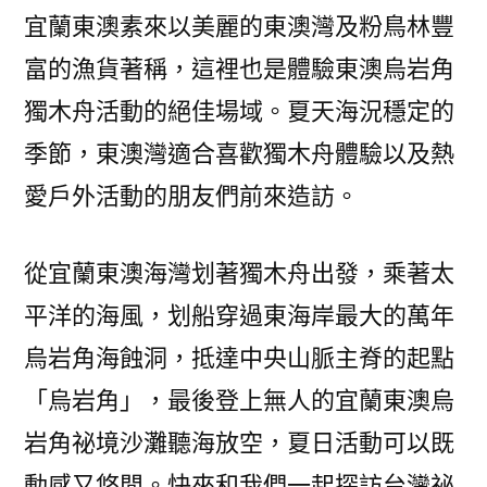
宜蘭東澳素來以美麗的東澳灣及粉鳥林豐
富的漁貨著稱，這裡也是體驗東澳烏岩角
獨木舟活動的絕佳場域。夏天海況穩定的
季節，東澳灣適合喜歡獨木舟體驗以及熱
愛戶外活動的朋友們前來造訪。
從宜蘭東澳海灣划著獨木舟出發，乘著太
平洋的海風，划船穿過東海岸最大的萬年
烏岩角海蝕洞，抵達中央山脈主脊的起點
「烏岩角」，最後登上無人的宜蘭東澳烏
岩角祕境沙灘聽海放空，夏日活動可以既
動感又悠閒。快來和我們一起探訪台灣祕