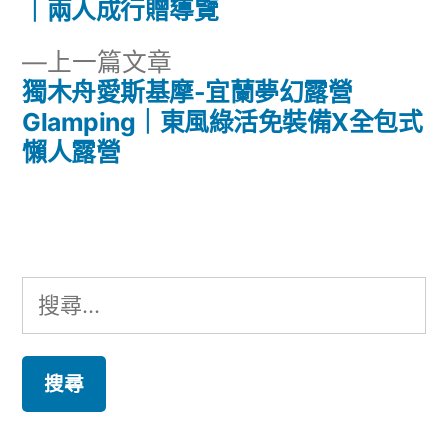
文
篇
｜兩人成行贈導覽
章
文
下
上一篇文章
章:
導
一
獨木舟愛斯基摩-宜蘭夢幻露營
篇
Glamping｜東風綠活免裝備X全包式
覽
文
懶人露營
章:
搜
尋
關
鍵