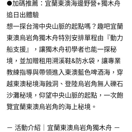
●加碼推薦：宜蘭東澳海邊野營+獨木舟
追日出體驗
想一探台灣中央山脈的起點嗎？趣吧宜蘭
東澳烏岩角獨木舟特別安排單程由『動力
船支援』，讓獨木舟初學者也能一探秘
境，並加贈租用溯溪鞋&防水袋，讓專業
教練指導與帶領進入東澳藍色啤酒海，穿
越東澳秘境海蝕洞、登陸烏岩角無人礫石
沙灘秘境，仰望中央山脈的起點，一次飽
覽宜蘭東澳烏岩角的海上秘境。
－ 活動介紹｜宜蘭東澳烏岩角獨木舟 －