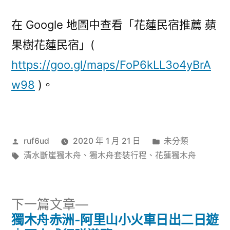
在 Google 地圖中查看「花蓮民宿推薦 蘋
果樹花蓮民宿」(
https://goo.gl/maps/FoP6kLL3o4yBrA
w98
)。
作
分
ruf6ud
2020 年 1 月 21 日
未分類
者:
標
類:
清水斷崖獨木舟
、
獨木舟套裝行程
、
花蓮獨木舟
籤:
下
下一篇文章
一
獨木舟赤洲-阿里山小火車日出二日遊