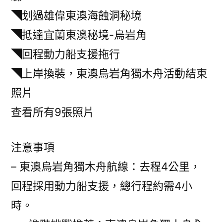
◥划過雄偉東澳海蝕洞秘境
◥抵達宜蘭東澳秘境-烏岩角
◥回程動力船支援拖行
◥上岸換裝，東澳烏岩角獨木舟活動結束
照片
查看所有9張照片
注意事項
– 東澳烏岩角獨木舟航線：去程4公里，
回程採用動力船支援，總行程約需4小
時。