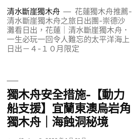
跳
清水斷崖獨木舟
花蓮獨木舟推薦-
至
清水斷崖獨木舟之旅日出團-崇德沙
灘看日出，花蓮｜清水斷崖獨木舟．
主
一生必玩一回令人難忘的太平洋海上
要
日出－４-１０月限定
內
容
獨木舟安全措施-【動力
船支援】宜蘭東澳烏岩角
獨木舟｜海蝕洞秘境