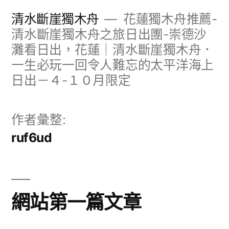
跳
清水斷崖獨木舟
花蓮獨木舟推薦-
至
清水斷崖獨木舟之旅日出團-崇德沙
灘看日出，花蓮｜清水斷崖獨木舟．
主
一生必玩一回令人難忘的太平洋海上
要
日出－４-１０月限定
內
容
作者彙整:
ruf6ud
網站第一篇文章