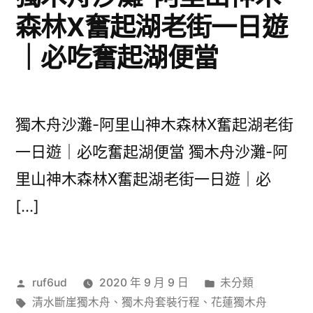
森林X奮起湖老街一日遊
｜必吃奮起湖便當
獨木舟沙灘-阿里山神木森林X奮起湖老街
一日遊｜必吃奮起湖便當 獨木舟沙灘-阿
里山神木森林X奮起湖老街一日遊｜必
[…]
作
分
ruf6ud
2020 年 9 月 9 日
未分類
者:
標
類:
清水斷崖獨木舟
、
獨木舟套裝行程
、
花蓮獨木舟