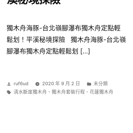
獨木舟海豚-台北嶺腳瀑布獨木舟定點輕
鬆划！平溪秘境探險 獨木舟海豚-台北嶺
腳瀑布獨木舟定點輕鬆划 […]
作
分
ruf6ud
2020 年 9 月 2 日
未分類
者:
標
類:
清水斷崖獨木舟
、
獨木舟套裝行程
、
花蓮獨木舟
籤: