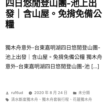
四日悠閒登山團-池上出
發｜含山屋。免揹免備公
糧
獨木舟意外-台東嘉明湖四日悠閒登山團-
池上出發｜含山屋。免揹免備公糧 獨木舟
意外-台東嘉明湖四日悠閒登山團-池 […]
作
分
ruf6ud
2020 年 8 月 24 日
未分類
者:
標
類:
清水斷崖獨木舟
、
獨木舟套裝行程
、
花蓮獨木舟
籤: