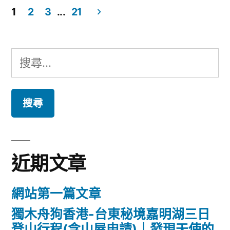
1
2
3
...
21
文
章
搜
導
尋
覽
關
鍵
字:
近期文章
網站第一篇文章
獨木舟狗香港-台東秘境嘉明湖三日
登山行程(含山屋申請)｜發現天使的