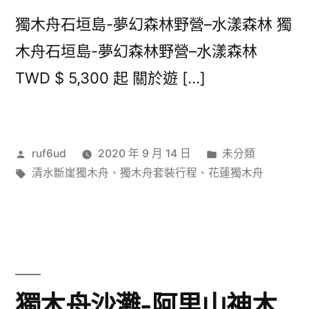
獨木舟石垣島-夢幻森林野營–水漾森林 獨
木舟石垣島-夢幻森林野營–水漾森林
TWD $ 5,300 起 關於遊 […]
作
分
ruf6ud
2020 年 9 月 14 日
未分類
者:
標
類:
清水斷崖獨木舟
、
獨木舟套裝行程
、
花蓮獨木舟
籤:
獨木舟沙灘-阿里山神木