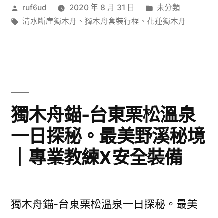
作
分
ruf6ud
2020 年 8 月 31 日
未分類
者:
標
類:
清水斷崖獨木舟
、
獨木舟套裝行程
、
花蓮獨木舟
籤:
獨木舟錨-台東栗松溫泉
一日探秘。最美野溪秘境
｜專業教練X安全裝備
獨木舟錨-台東栗松溫泉一日探秘。最美