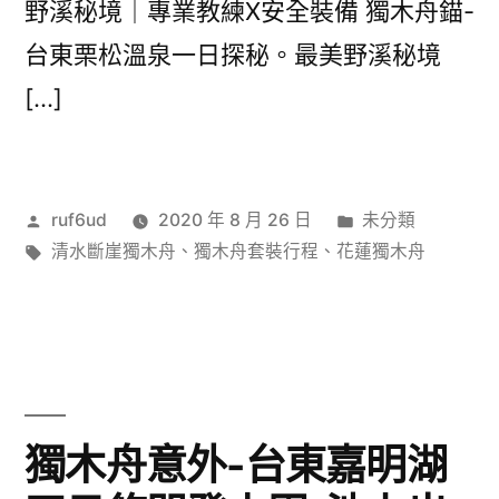
野溪秘境｜專業教練X安全裝備 獨木舟錨-
台東栗松溫泉一日探秘。最美野溪秘境
[…]
作
分
ruf6ud
2020 年 8 月 26 日
未分類
者:
標
類:
清水斷崖獨木舟
、
獨木舟套裝行程
、
花蓮獨木舟
籤:
獨木舟意外-台東嘉明湖