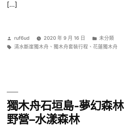
[…]
作
分
ruf6ud
2020 年 9 月 16 日
未分類
者:
標
類:
清水斷崖獨木舟
、
獨木舟套裝行程
、
花蓮獨木舟
籤:
獨木舟石垣島-夢幻森林
野營–水漾森林