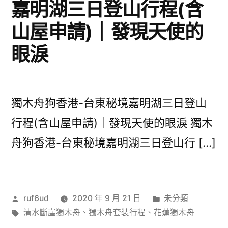
嘉明湖三日登山行程(含
山屋申請)｜發現天使的
眼淚
獨木舟狗香港-台東秘境嘉明湖三日登山
行程(含山屋申請)｜發現天使的眼淚 獨木
舟狗香港-台東秘境嘉明湖三日登山行 […]
作
分
ruf6ud
2020 年 9 月 21 日
未分類
者:
標
類:
清水斷崖獨木舟
、
獨木舟套裝行程
、
花蓮獨木舟
籤: