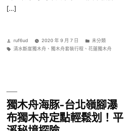
[…]
作
分
ruf6ud
2020 年 9 月 7 日
未分類
者:
標
類:
清水斷崖獨木舟
、
獨木舟套裝行程
、
花蓮獨木舟
籤:
獨木舟海豚-台北嶺腳瀑
布獨木舟定點輕鬆划！平
溪秘境探險