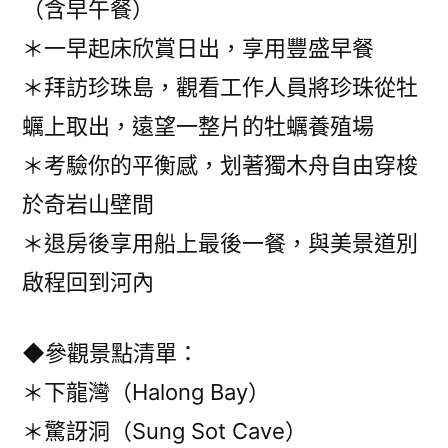
（含早午餐）
＊一早起床欣賞日出，享用豐盛早餐
＊拜訪珍珠島，觀看工作人員將珍珠從牡
蠣上取出，遠望一整片的牡蠣養殖場
＊考驗你的平衡感，划著獨木舟自由穿梭
於奇岩山壁間
＊退房後享用船上最後一餐，與美景道別
啟程回到河內
◆參觀景點清單：
＊下龍灣（Halong Bay）
＊驚訝洞（Sung Sot Cave）