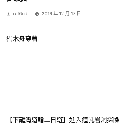
作
ruf6ud
2019 年 12 月 17 日
者:
獨木舟穿著
【下龍灣遊輪二日遊】進入鐘乳岩洞探險