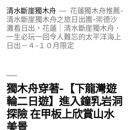
跳
清水斷崖獨木舟
花蓮獨木舟推薦-
至
清水斷崖獨木舟之旅日出團-崇德沙
灘看日出，花蓮｜清水斷崖獨木舟．
主
一生必玩一回令人難忘的太平洋海上
要
日出－４-１０月限定
內
容
獨木舟穿著-【下龍灣遊
輪二日遊】進入鐘乳岩洞
探險 在甲板上欣賞山水
美景