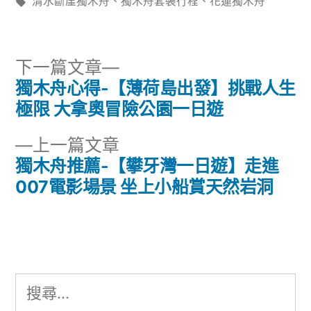
者:
標
類:
清水斷崖獨木舟
、
獨木舟套裝行程
、
花蓮獨木舟
籤:
下
下一篇文章
一
獨木舟心得-【薄荷島出發】挑戰人生
文
篇
極限 大拿奧冒險公園一日遊
章
文
下
上一篇文章
章:
導
一
獨木舟推薦-【攀牙灣一日遊】走進
篇
007電影場景 坐上小船賞天然岩洞
覽
文
章:
搜