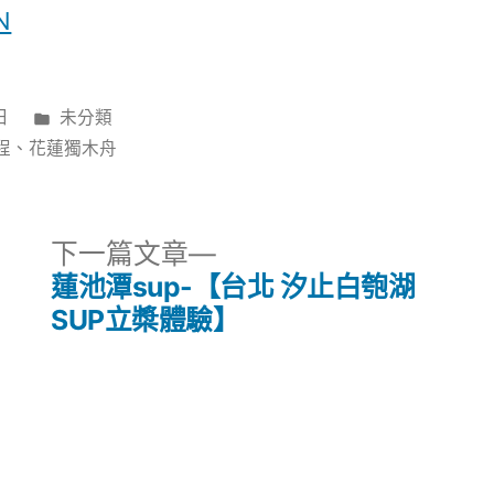
N
分
日
未分類
類:
程
、
花蓮獨木舟
下
下一篇文章
一
蓮池潭sup-【台北 汐止白匏湖
篇
SUP立槳體驗】
文
章: