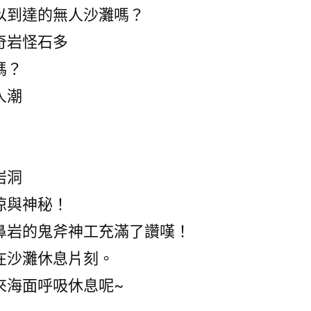
以到達的無人沙灘嗎？
奇岩怪石多
嗎？
人潮
岩洞
涼與神秘！
鼻岩的鬼斧神工充滿了讚嘆！
在沙灘休息片刻。
來海面呼吸休息呢~