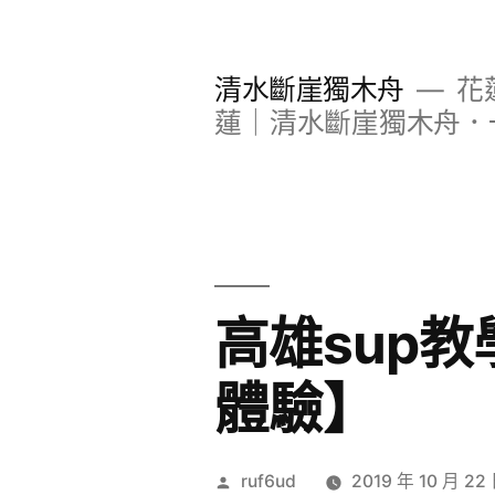
跳
至
清水斷崖獨木舟
花
主
蓮｜清水斷崖獨木舟．
要
內
容
高雄sup教
體驗】
作
ruf6ud
2019 年 10 月 22