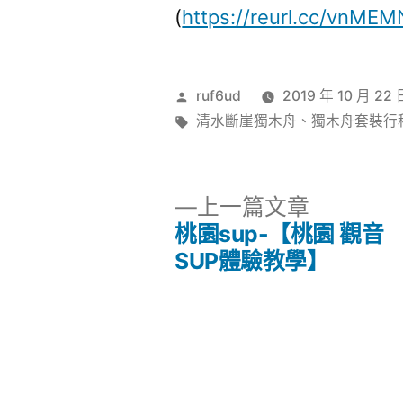
(
https://reurl.cc/vnMEM
作
ruf6ud
2019 年 10 月 22 
者:
標
清水斷崖獨木舟
、
獨木舟套裝行
籤:
下
上一篇文章
一
桃園sup-【桃園 觀音
文
篇
SUP體驗教學】
文
章
章:
導