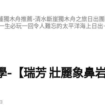
蓮獨木舟推薦-清水斷崖獨木舟之旅日出團
一生必玩一回令人難忘的太平洋海上日出
學-【瑞芳 壯麗象鼻
 日