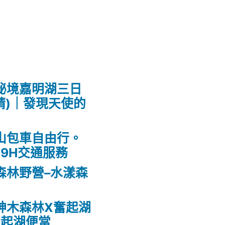
秘境嘉明湖三日
請)｜發現天使的
山包車自由行。
9H交通服務
森林野營–水漾森
神木森林X奮起湖
奮起湖便當