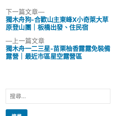
下
下一篇文章
一
獨木舟狗-合歡山主東峰X小奇萊大草
文
篇
原登山團｜板橋出發、住民宿
章
文
下
上一篇文章
章:
導
一
獨木舟一二三星-苗栗柚香露露免裝備
篇
露營｜最近市區星空露營區
覽
文
章:
搜
尋
關