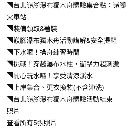
◥台北嶺腳瀑布獨木舟體驗集合點：嶺腳
火車站
◥裝備領取&著裝
◥嶺腳瀑布獨木舟活動講解&安全提醒
◥下水囉！操舟練習時間
◥挑戰！穿越瀑布水柱，衝擊力超刺激
◥開心玩水囉！享受清涼溪水
◥上岸集合、更衣換裝(不含沖洗)
◥台北嶺腳瀑布獨木舟體驗活動結束
照片
查看所有5張照片