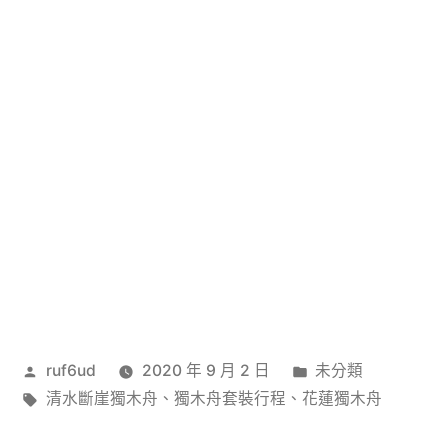
作
分
ruf6ud
2020 年 9 月 2 日
未分類
者:
標
類:
清水斷崖獨木舟
、
獨木舟套裝行程
、
花蓮獨木舟
籤: