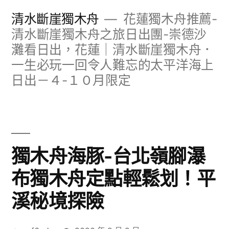
跳
清水斷崖獨木舟
花蓮獨木舟推薦-
至
清水斷崖獨木舟之旅日出團-崇德沙
灘看日出，花蓮｜清水斷崖獨木舟．
主
一生必玩一回令人難忘的太平洋海上
要
日出－４-１０月限定
內
容
獨木舟海豚-台北嶺腳瀑
布獨木舟定點輕鬆划！平
溪秘境探險