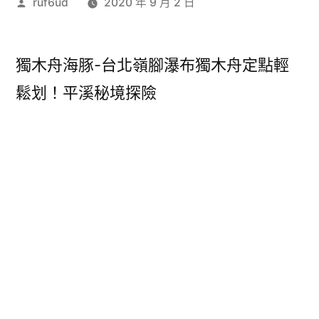
作
ruf6ud
2020 年 9 月 2 日
者:
獨木舟海豚-台北嶺腳瀑布獨木舟定點輕
鬆划！平溪秘境探險