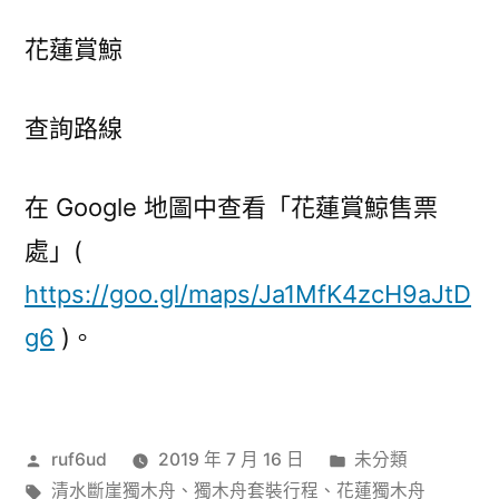
花蓮賞鯨
查詢路線
在 Google 地圖中查看「花蓮賞鯨售票
處」(
https://goo.gl/maps/Ja1MfK4zcH9aJtD
g6
)。
作
分
ruf6ud
2019 年 7 月 16 日
未分類
者:
標
類:
清水斷崖獨木舟
、
獨木舟套裝行程
、
花蓮獨木舟