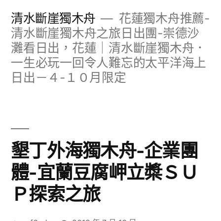
跳
清水斷崖獨木舟
花蓮獨木舟推薦-
至
清水斷崖獨木舟之旅日出團-崇德沙
灘看日出，花蓮｜清水斷崖獨木舟．
主
一生必玩一回令人難忘的太平洋海上
要
日出－４-１０月限定
內
容
墾丁外海獨木舟-企業團
體-宜蘭豆腐岬立槳ＳＵ
Ｐ探索之旅