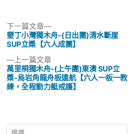
籤:
下
下一篇文章
一
墾丁小灣獨木舟-(日出團)清水斷崖
文
篇
SUP立槳【六人成團】
章
文
下
上一篇文章
章:
導
一
萬里桐獨木舟-(上午團)東澳 SUP立
篇
槳-烏岩角龍舟板遠航【六人一板一教
覽
文
練，全程動力艇戒護】
章:
搜