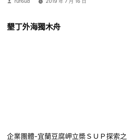
作
ruf6ud
2019 年 7 月 16 日
者:
墾丁外海獨木舟
企業團體-宜蘭豆腐岬立槳ＳＵＰ探索之