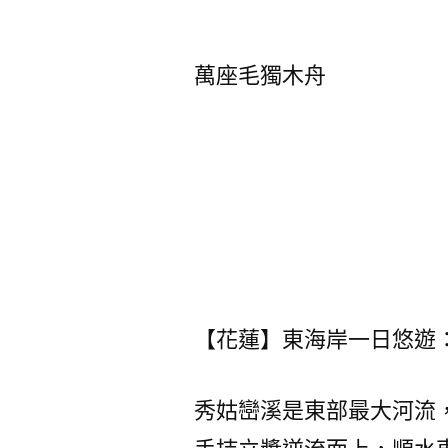
者:
萬座毛獨木舟
【花蓮】東海岸一日悠遊：長
秀姑巒溪是東部最大河流