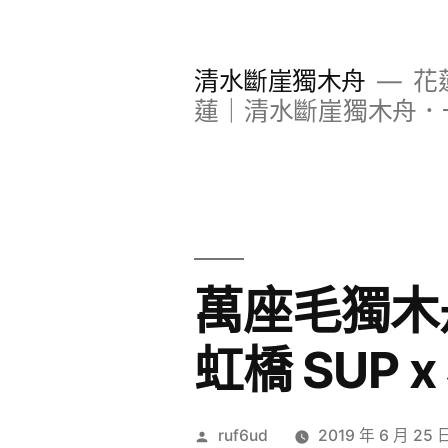
跳
至
清水斷崖獨木舟
花
主
蓮｜清水斷崖獨木舟．
要
內
容
萬座毛獨木
虹橋 SUP 
作
ruf6ud
2019 年 6 月 25 