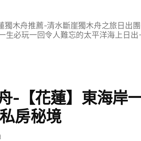
蓮獨木舟推薦-清水斷崖獨木舟之旅日出團
一生必玩一回令人難忘的太平洋海上日出
舟-【花蓮】東海岸
x 私房秘境
日