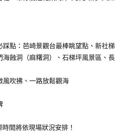
必踩點：芭崎景觀台最棒眺望點、新社梯
門海蝕洞（麻糬洞）、石梯坪風景區、長
微風吹拂、一路放鬆觀海
碑
際時間將依現場狀況安排！