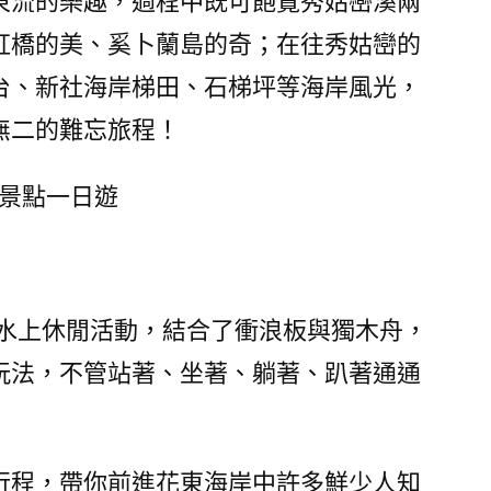
東流的樂趣，過程中既可飽覽秀姑巒溪兩
虹橋的美、奚卜蘭島的奇；在往秀姑巒的
台、新社海岸梯田、石梯坪等海岸風光，
無二的難忘旅程！
房景點一日遊
的水上休閒活動，結合了衝浪板與獨木舟，
玩法，不管站著、坐著、躺著、趴著通通
行程，帶你前進花東海岸中許多鮮少人知