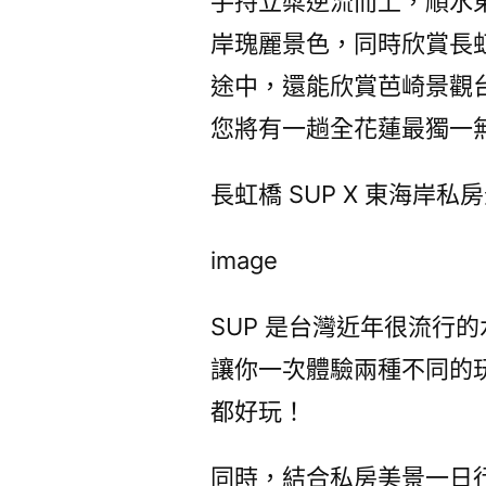
手持立槳逆流而上，順水
岸瑰麗景色，同時欣賞長
途中，還能欣賞芭崎景觀
您將有一趟全花蓮最獨一
長虹橋 SUP X 東海岸私
image
SUP 是台灣近年很流行
讓你一次體驗兩種不同的
都好玩！
同時，結合私房美景一日