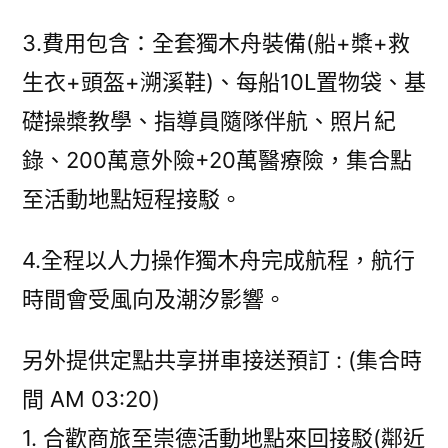
3.費用包含：全套獨木舟裝備(船+槳+救
生衣+頭盔+溯溪鞋)、每船10L置物袋、基
礎操槳教學、指導員隨隊伴航、照片紀
錄、200萬意外險+20萬醫療險，集合點
至活動地點短程接駁。
4.全程以人力操作獨木舟完成航程，航行
時間會受風向及潮汐影響。
另外提供定點共享拼車接送預訂 : (集合時
間 AM 03:20)
1. 合歡商旅至崇德活動地點來回接駁(鄰近