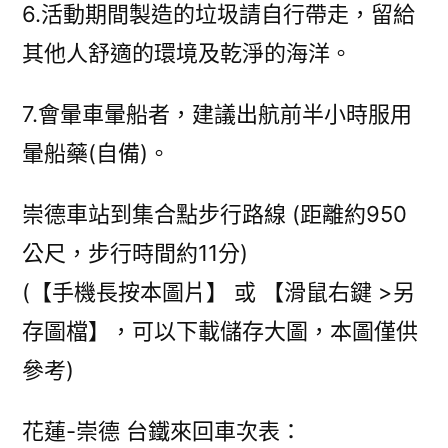
6.活動期間製造的垃圾請自行帶走，留給
其他人舒適的環境及乾淨的海洋。
7.會暈車暈船者，建議出航前半小時服用
暈船藥(自備)。
崇德車站到集合點步行路線 (距離約950
公尺，步行時間約11分)
(【手機長按本圖片】 或 【滑鼠右鍵 >另
存圖檔】，可以下載儲存大圖，本圖僅供
參考)
花蓮-崇德 台鐵來回車次表：