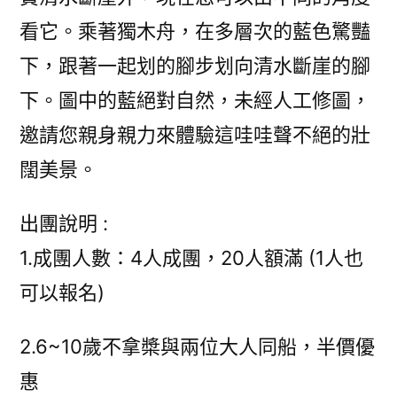
看它。乘著獨木舟，在多層次的藍色驚豔
下，跟著一起划的腳步划向清水斷崖的腳
下。圖中的藍絕對自然，未經人工修圖，
邀請您親身親力來體驗這哇哇聲不絕的壯
闊美景。
出團說明 :
1.成團人數：4人成團，20人額滿 (1人也
可以報名)
2.6~10歲不拿槳與兩位大人同船，半價優
惠