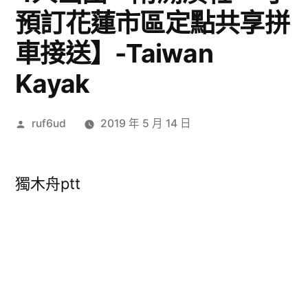
預訂花蓮市區定點共享拼
車接送】-Taiwan
Kayak
作
ruf6ud
2019 年 5 月 14 日
者:
獨木舟ptt