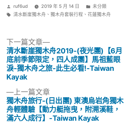
作
分
ruf6ud
2019 年 5 月 14 日
未分類
者:
標
類:
清水斷崖獨木舟
、
獨木舟套裝行程
、
花蓮獨木舟
籤:
下
下一篇文章
一
清水斷崖獨木舟2019-(夜光團)【6月
文
篇
底前季節限定，四人成團】馬祖藍眼
章
文
淚-獨木舟之旅-此生必看!-Taiwan
章:
Kayak
導
下
上一篇文章
覽
一
獨木舟旅行-(日出團) 東澳烏岩角獨木
篇
舟輕體驗【動力艇拖曳，附溯溪鞋，
文
滿六人成行】-Taiwan Kayak
章: