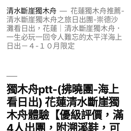
跳
清水斷崖獨木舟
花蓮獨木舟推薦-
至
清水斷崖獨木舟之旅日出團-崇德沙
灘看日出，花蓮｜清水斷崖獨木舟．
主
一生必玩一回令人難忘的太平洋海上
要
日出－４-１０月限定
內
容
獨木舟ptt-(拂曉團-海上
看日出) 花蓮清水斷崖獨
木舟體驗【優級評價，滿
4人出團，附溯溪鞋，可