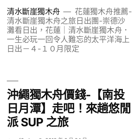
跳
清水斷崖獨木舟
花蓮獨木舟推薦-
至
清水斷崖獨木舟之旅日出團-崇德沙
灘看日出，花蓮｜清水斷崖獨木舟．
主
一生必玩一回令人難忘的太平洋海上
要
日出－４-１０月限定
內
容
沖繩獨木舟價錢-【南投
日月潭】走吧！來趟悠閒
派 SUP 之旅