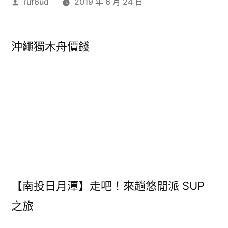
作
ruf6ud
2019 年 6 月 24 日
者:
沖繩獨木舟價錢
【南投日月潭】走吧！來趟悠閒派 SUP
之旅