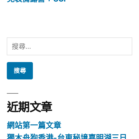
覽
文
章:
搜
尋
關
鍵
字:
近期文章
網站第一篇文章
獨木舟狗香港-台東秘境嘉明湖三日