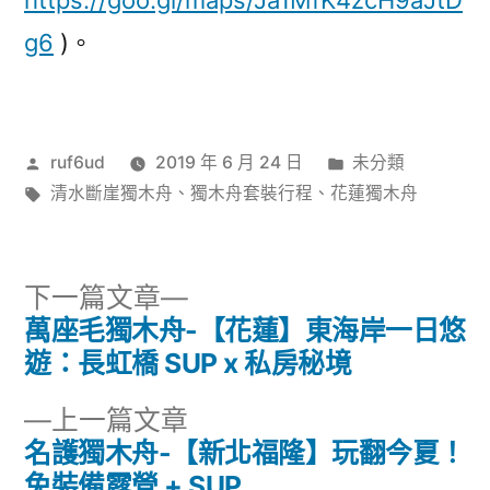
https://goo.gl/maps/Ja1MfK4zcH9aJtD
g6
)。
作
分
ruf6ud
2019 年 6 月 24 日
未分類
者:
標
類:
清水斷崖獨木舟
、
獨木舟套裝行程
、
花蓮獨木舟
籤:
下
下一篇文章
一
萬座毛獨木舟-【花蓮】東海岸一日悠
文
篇
遊：長虹橋 SUP x 私房秘境
章
文
下
上一篇文章
章:
導
一
名護獨木舟-【新北福隆】玩翻今夏！
篇
免裝備露營 + SUP