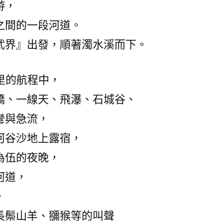
游，
之間的一段河道。
武界』出發，順著濁水溪而下。
里的航程中，
橋、一線天、飛瀑、石城谷、
彎與急流，
河谷沙地上露宿，
為伍的夜晚，
河道，
，
長鬃山羊、獼猴等的叫聲