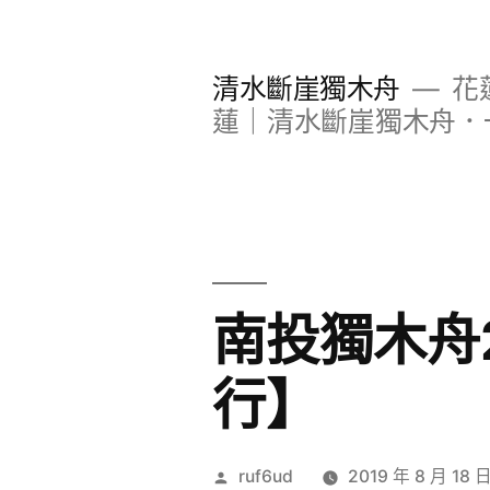
跳
至
清水斷崖獨木舟
花
主
蓮｜清水斷崖獨木舟．
要
內
容
南投獨木舟2
行】
作
ruf6ud
2019 年 8 月 18 