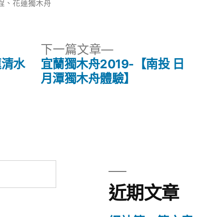
類:
程
、
花蓮獨木舟
下
下一篇文章
一
蓮清水
宜蘭獨木舟2019-【南投 日
篇
月潭獨木舟體驗】
文
章:
近期文章