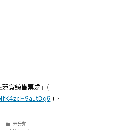
「花蓮賞鯨售票處」(
a1MfK4zcH9aJtDg6
)。
分
未分類