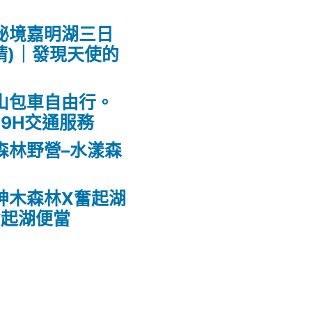
秘境嘉明湖三日
請)｜發現天使的
山包車自由行。
9H交通服務
森林野營–水漾森
神木森林X奮起湖
奮起湖便當