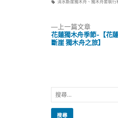
者:
標
清水斷崖獨木舟
、
獨木舟套裝行
籤:
下
上一篇文章
一
花蓮獨木舟季節-【花
文
篇
斷崖 獨木舟之旅】
文
章
章:
導
覽
搜
尋
關