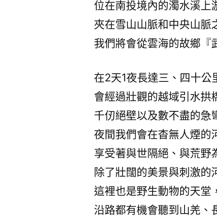
位在南投境內的濁水溪上
夾在雪山山脈和中央山脈
我們將會從雲海的故鄉『
在2天1夜長達三、四十公
會經過壯觀的越域引水拱
千仞絕壁以及數不盡的急
夜間我們會在杳無人煙的
享受著與世隔絕、與荒野
除了壯闊的美景與刺激的
這裡也是野生動物的天堂
沿路都有機會聽到山羌、