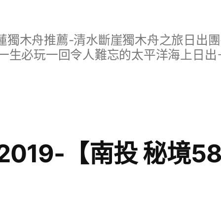
蓮獨木舟推薦-清水斷崖獨木舟之旅日出團
一生必玩一回令人難忘的太平洋海上日出
019-【南投 秘境5
日