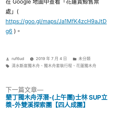
在 Google 地圖中查看「花蓮賞鯨售票
處」(
https://goo.gl/maps/Ja1MfK4zcH9aJtD
g6
)。
作
分
ruf6ud
2019 年 7 月 4 日
未分類
者:
標
類:
清水斷崖獨木舟
、
獨木舟套裝行程
、
花蓮獨木舟
籤:
下
下一篇文章
一
墾丁獨木舟浮潛-(上午團)士林 SUP立
文
篇
槳-外雙溪探索團【四人成團】
文