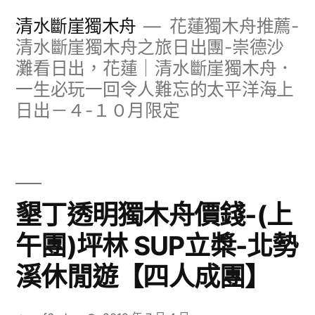
跳
清水斷崖獨木舟
花蓮獨木舟推薦-
至
清水斷崖獨木舟之旅日出團-崇德沙
灘看日出，花蓮｜清水斷崖獨木舟．
主
一生必玩一回令人難忘的太平洋海上
要
日出－４-１０月限定
內
容
墾丁透明獨木舟價錢-(上
午團)坪林 SUP立槳-北勢
溪休閒遊【四人成團】