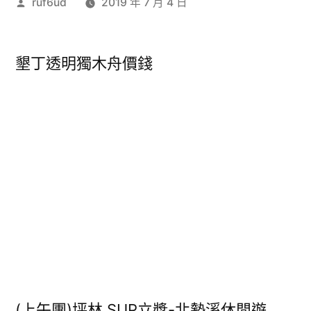
作
ruf6ud
2019 年 7 月 4 日
者:
墾丁透明獨木舟價錢
(上午團)坪林 SUP立槳-北勢溪休閒遊