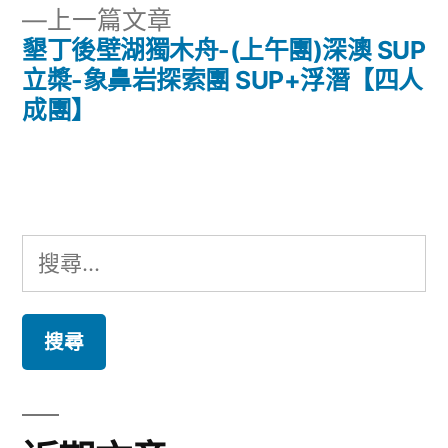
章
下
上一篇文章
章:
導
一
墾丁後壁湖獨木舟-(上午團)深澳 SUP
篇
立槳-象鼻岩探索團 SUP+浮潛【四人
覽
文
成團】
章:
搜
尋
關
鍵
字: